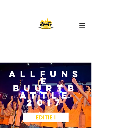
ALLFUNS
E
BUURTB
ATTLE
2017
EDITIE I