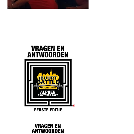
UITSLA
G