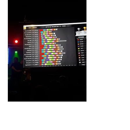
UITSLA
G