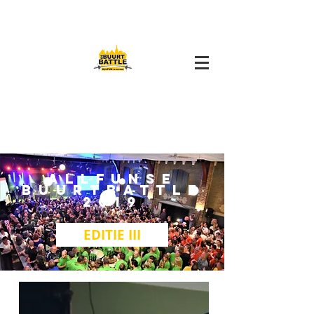
ALLFUNSE
BUURTBATTLE
9
201
EDITIE III