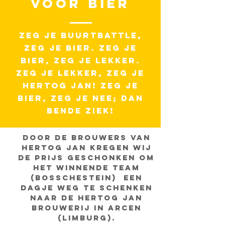
VOOR BIER
ZEG JE BUURTBATTLE,
ZEG JE BIER. ZEG JE
BIER, ZEG JE LEKKER.
ZEG JE LEKKER, ZEG JE
HERTOG JAN! ZEG JE
BIER, ZEG JE NEE; DAN
BENDE ZIEK!
Door de brouwers van
Hertog Jan kregen wij
de prijs geschonken om
het winnende team
(Bosschestein) een
dagje weg te schenken
naar de Hertog Jan
Brouwerij in Arcen
(Limburg).