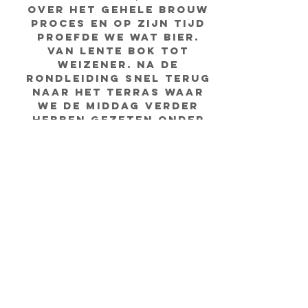
over het gehele brouw
proces en op zijn tijd
proefde we wat bier.
Van Lente bok tot
Weizener. Na de
rondleiding snel terug
naar het terras waar
we de middag verder
hebben gezeten onder
het genot van een
bittergarnituur en de
nodige biertjes. In de
bus reis terug hebben
we wel een aantal plas
pauzes moeten
houden...
Kortom, het was een
geslaagde dag!