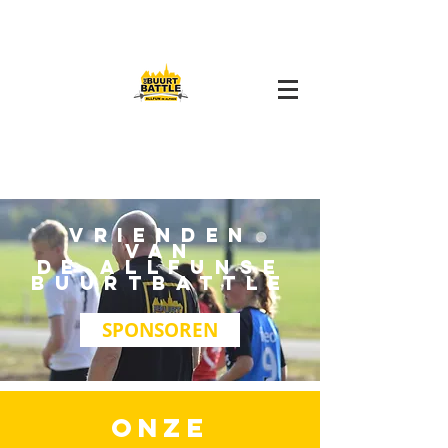
vrienden
van
de allfunse
buurtbattle
SPONSOREN
ONZE