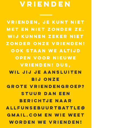
VRIENDEN
VRIENDEN, JE KUNT NIET
MET EN NIET ZONDER ZE.
WIJ KUNNEN ZEKER NIET
ZONDER ONZE VRIENDEN!
OOK STAAN WE ALTIJD
OPEN VOOR NIEUWE
VRIENDEN! DUS,
WIL JIJ JE AANSLUITEN
BIJ ONZE
GROTE VRIENDENGROEP?
STUUR DAN EEN
BERICHTJE NAAR
ALLFUNSEBUURTBATTLE@
GMAIL.COM
EN WIE WEET
WORDEN WE VRIENDEN!