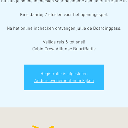
 nu kun je online inchecken voor deelname aan de BuurtBattle in
Kies daarbij 2 stoelen voor het openingsspel.
Na het online inchecken ontvangen jullie de Boardingpass.
Veilige reis & tot snel!
Cabin Crew Allfunse BuurtBattle
Registratie is afgesloten
Andere evenementen bekijken